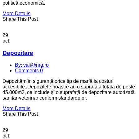
politică economică.
More Details
Share This Post
29
oct.
Depozitare
By: vali@nrg.ro
Comments 0
Depozităm în siguranță orice tip de marfă la costuri
accesibile. Depozitele noastre au o suprafață totală de peste
45.000m2, ce include și o suprafață de depozitare autorizată
sanitar-veterinar conform standardelor.
More Details
Share This Post
29
oct.