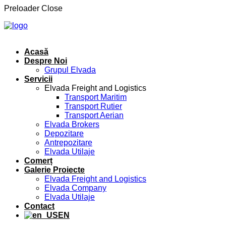
Preloader Close
Acasă
Despre Noi
Grupul Elvada
Servicii
Elvada Freight and Logistics
Transport Maritim
Transport Rutier
Transport Aerian
Elvada Brokers
Depozitare
Antrepozitare
Elvada Utilaje
Comerț
Galerie Proiecte
Elvada Freight and Logistics
Elvada Company
Elvada Utilaje
Contact
EN